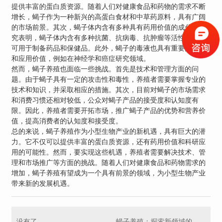
提供丰富的蛋白质资源。随着人们对健康食品和药物的需求不断
增长，蝎子作为一种新兴的高蛋白食材和中草药原料，具有广阔
的市场前景。其次，蝎子体内含有多种具有药用价值的成分。研
究表明，蝎子体内含有多种抗菌、抗病毒、抗肿瘤等活性物质，
可用于制备药品和保健品。此外，蝎子的毒液也具有重要的科研
和应用价值，例如在神经学和癌症研究领域。
然而，蝎子养殖也面临一些挑战。首先是技术和管理方面的问
题。由于蝎子具有一定的攻击性和毒性，养殖者需要掌握专业的
技术和知识，并采取相应的措施。其次，目前对蝎子的市场需求
和消费习惯还相对较低，公众对蝎子产品的接受度和认知度有
限。因此，养殖者需要开拓市场，推广蝎子产品的优势和营养价
值，提高消费者的认知度和接受度。
总的来说，蝎子养殖作为小型生物产业的新机遇，具有巨大的潜
力。它不仅可以提供丰富的蛋白质资源，还有药用价值和科研应
用的可能性。然而，要实现这些机遇，养殖者需要解决技术、管
理和市场推广等方面的挑战。随着人们对健康食品和药物需求的
增加，蝎子养殖有望成为一个具有前景的领域，为小型生物产业
带来新的发展机遇。
没有了
蝎子养殖：探索新领域的独特农业产业