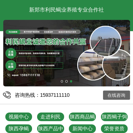
新郑市利民蝎业养殖专业合作社
咨询热线：15937111110
在线咨询
视频中心
走进利民
陕西商品蝎
陕西蝎子饲
料
陕西孕蝎
陕西产品中
新闻中心
荣誉资质