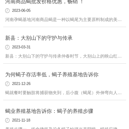
河南商品蝎批发价格优惠，畅销 ！
2023-06-05
河南孕蝎基地河南商品蝎是一种以蝎尾为主要原料制成的美食，其鲜香可口、营养丰富，备受消费者青睐。而在河南省，商品蝎批发价格优惠，不仅畅销..，还成为了外地商家争相进货的对象。据了解，河南省作为商品蝎的重...
新县：大别山下的守护与传承
2023-03-31
新县：大别山下的守护与传承仲春时节，大别山上的映山红随风起舞，恰似红星点点，闪耀山间。3月26日，临近清明，新县郭家河乡湾店村82岁的张爱华正准备上山，为她守护了59年的红军洞再次换上一面崭新的五星红旗。“那时候年轻，只想做一件有意义的事情。”张爱华走在前面，言语中难掩激动。“就是想守在这，不让任何人破坏它。”红军洞是...
为何蝎子存活率低，蝎子养殖基地告诉你
2021-12-26
蝎就餐时要触肢将捕获物夹到，后小腹（蝎尾）外伸弯向人体正前方用毒针螫刺，由六节构成是弧状反面复有头晌甲，其上遍布可吸入颗粒凸起毒囊外边的牵张反射毒液特工即自毒针的开洞排出去，蝎用螯肢把食材渐渐地撕掉先...
蝎业养殖基地告诉你：蝎子的养殖步骤
2021-11-18