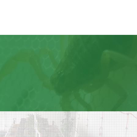
实业
公平
双赢