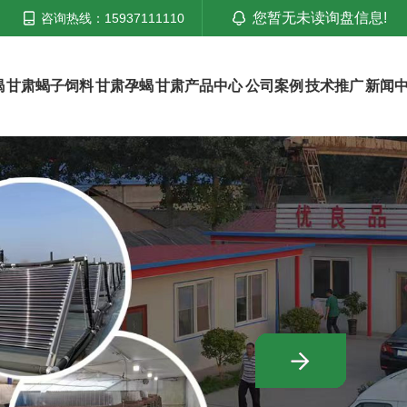
您暂无未读询盘信息!
咨询热线：15937111110
蝎
甘肃蝎子饲料
甘肃孕蝎
甘肃产品中心
公司案例
技术推广
新闻