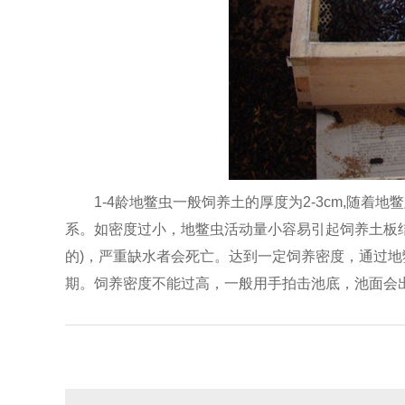
1-4龄地鳖虫一般饲养土的厚度为2-3cm,随
系。如密度过小，地鳖虫活动量小容易引起饲养土板
的)，严重缺水者会死亡。达到一定饲养密度，通过
期。饲养密度不能过高，一般用手拍击池底，池面会出
蝎子养殖