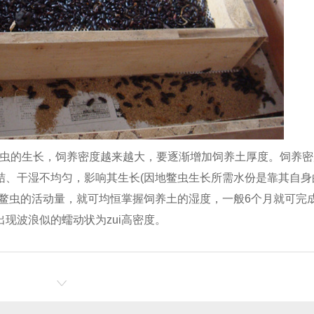
着地鳖虫的生长，饲养密度越来越大，要逐渐增加饲养土厚度。饲养
结、干湿不均匀，影响其生长(因地鳖虫生长所需水份是靠其自身
地鳖虫的活动量，就可均恒掌握饲养土的湿度，一般6个月就可完
现波浪似的蠕动状为zui高密度。
河南蝎子养殖
蝎子养