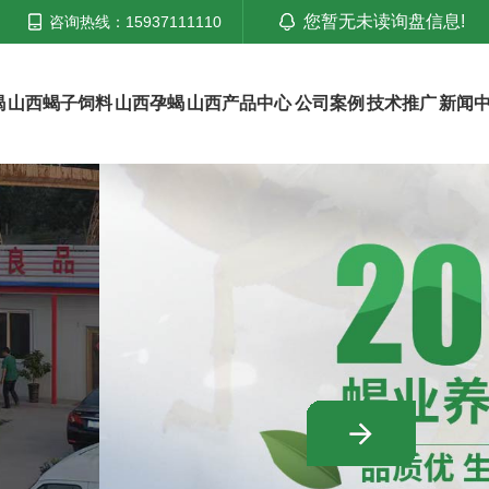
您暂无未读询盘信息!
咨询热线：15937111110
蝎
山西蝎子饲料
山西孕蝎
山西产品中心
公司案例
技术推广
新闻