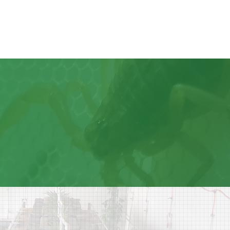
实业
公平
双赢