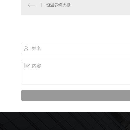
恒温养蝎大棚