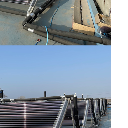
殖
河南蝎子养殖