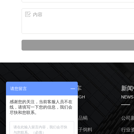
产品中心
直通车
新闻
请您留言
PRODUCT
THROUGH
NEWS
感谢您的关注，当前客服人员不在
线，请填写一下您的信息，我们会
尽快和您联系。
商品蝎
河南商品蝎
公司
蝎子饲料
河南蝎子饲料
行业